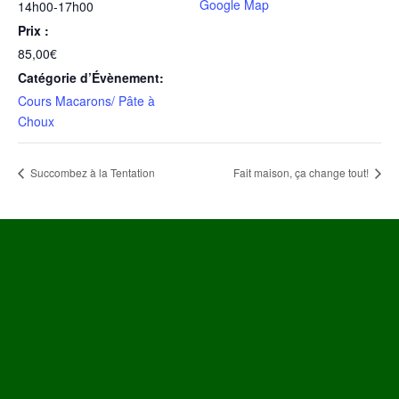
Google Map
14h00-17h00
Prix :
85,00€
Catégorie d’Évènement:
Cours Macarons/ Pâte à
Choux
Succombez à la Tentation
Fait maison, ça change tout!