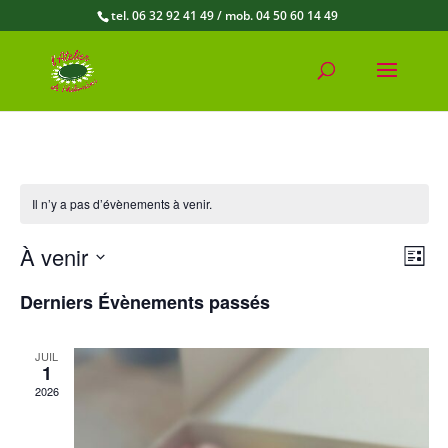
tel. 06 32 92 41 49 / mob. 04 50 60 14 49
Il n’y a pas d’évènements à venir.
Na
Navi
À venir
Liste
par
de
Sélectionnez
cons
Derniers Évènements passés
une
vu
date.
Év
JUIL
1
2026