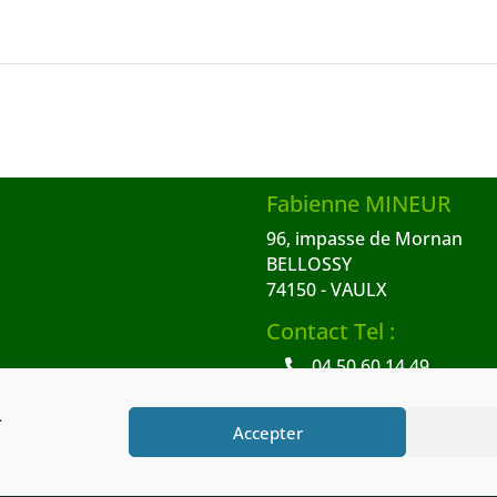
Fabienne MINEUR
96, impasse de Mornan
BELLOSSY
74150 - VAULX
Contact Tel :
04 50 60 14 49
06 32 92 41 49
.
Accepter
ales
Contact
Conditions générales