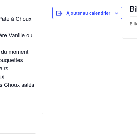
Bi
Ajouter au calendrier
 Pâte à Choux
Bil
ère Vanille ou
lé du moment
ouquettes
airs
ux
es Choux salés