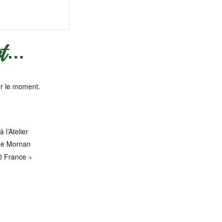
ent…
ur le moment.
 l’Atelier
de Mornan
0
France
+