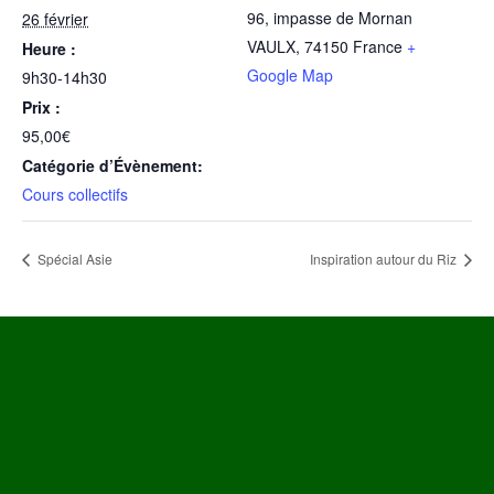
96, impasse de Mornan
26 février
VAULX
,
74150
France
+
Heure :
Google Map
9h30-14h30
Prix :
95,00€
Catégorie d’Évènement:
Cours collectifs
Spécial Asie
Inspiration autour du Riz