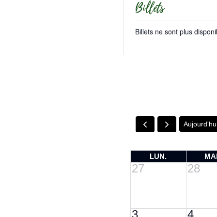
Billets
Billets ne sont plus disponi
Aujourd'hu
LUN.
MA
27
28
3
4