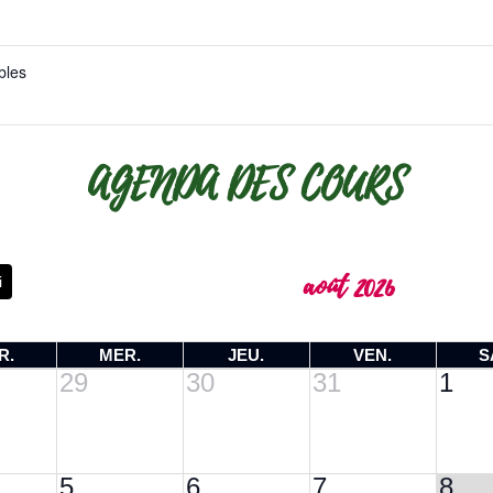
bles
AGENDA DES COURS
août 2026
i
R.
MER.
JEU.
VEN.
S
29
30
31
1
5
6
7
8