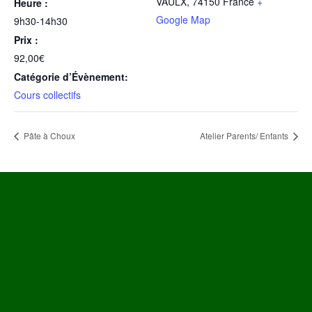
VAULX
,
74150
France
+
Heure :
Google Map
9h30-14h30
Prix :
92,00€
Catégorie d’Évènement:
Cours collectifs
Pâte à Choux
Atelier Parents/ Enfants