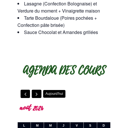
Lasagne (Confection Bolognaise) et
Verdure du moment + Vinaigrette maison
Tarte Bourdaloue (Poires pochées +
Confection pâte brisée)
Sauce Chocolat et Amandes grillées
AGENDA DES COURS
Aujourd'hui
août 2026
L
M
M
J
V
S
D