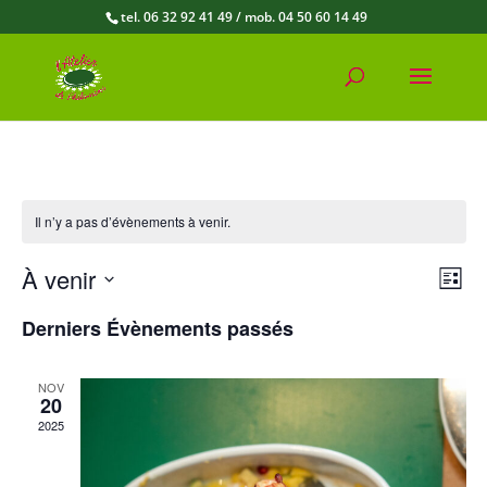
tel. 06 32 92 41 49 / mob. 04 50 60 14 49
Il n’y a pas d’évènements à venir.
Na
Navi
À venir
Liste
par
de
Sélectionnez
cons
Derniers Évènements passés
une
vu
date.
Év
NOV
20
2025